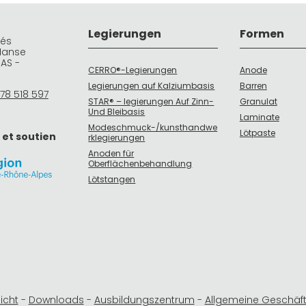
Legierungen
Formen
rés
Manse
DAS -
CERRO®-Legierungen
Anode
Legierungen auf Kalziumbasis
Barren
78 518 597
STAR® – legierungen Auf Zinn-
Granulat
Und Bleibasis
Laminate
Modeschmuck-/kunsthandwe
Lötpaste
 et soutien
rklegierungen
Anoden für
Oberflächenbehandlung
Lötstangen
icht
-
Downloads
-
Ausbildungszentrum
-
Allgemeine Geschäf