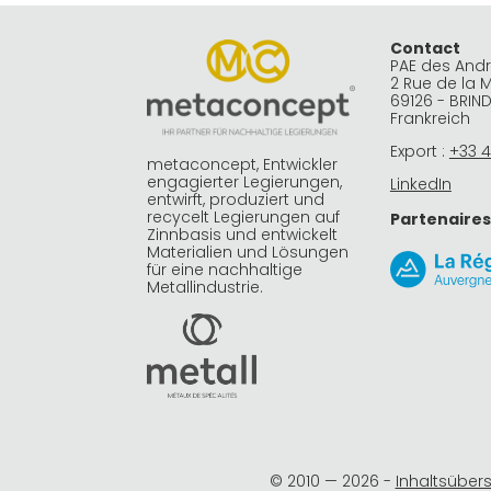
Contact
PAE des And
2 Rue de la 
69126 - BRIN
Frankreich
Export :
+33 4
metaconcept, Entwickler
engagierter Legierungen,
LinkedIn
entwirft, produziert und
recycelt Legierungen auf
Partenaires
Zinnbasis und entwickelt
Materialien und Lösungen
für eine nachhaltige
Metallindustrie.
© 2010 —
2026
-
Inhaltsübers