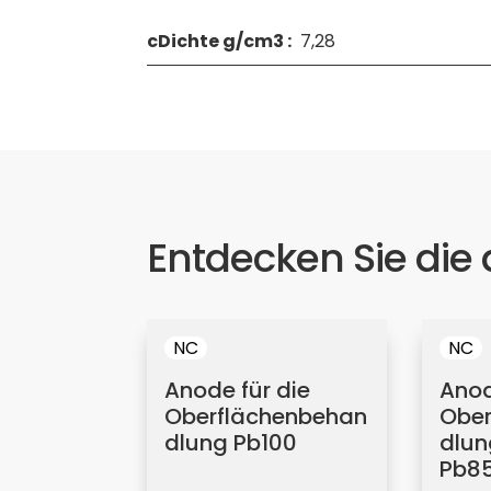
cDichte g/cm3 :
7,28
Entdecken Sie die
NC
NC
Anode für die
Anod
Oberflächenbehan
Ober
dlung Pb100
dlun
Pb85