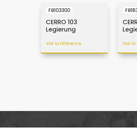
FB103300
FB18
CERRO 103
CERR
Legierung
Legi
Voir la référence
Voir l