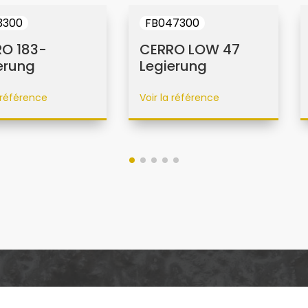
3300
FB047300
O 183-
CERRO LOW 47
erung
Legierung
a référence
Voir la référence