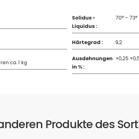
Solidus -
70° – 73°
Liquidus :
Härtegrad :
9,2
Ausdehnungen
+0,25 +0,
ren ca. 1 kg
in % :
 anderen Produkte des Sor