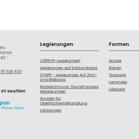
Legierungen
Formen
rés
Manse
DAS -
CERRO®-Legierungen
Anode
Legierungen auf Kalziumbasis
Barren
78 518 597
STAR® – legierungen Auf Zinn-
Granulat
Und Bleibasis
Laminate
Modeschmuck-/kunsthandwe
Lötpaste
 et soutien
rklegierungen
Anoden für
Oberflächenbehandlung
Lötstangen