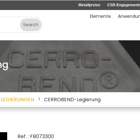
Metallpreise
CSR-Engagement
Elemente
Anwendu
ng
-LEGIERUNGEN
CERROBEND-Legierung
Ref. : FB073300