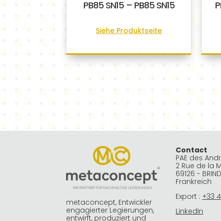
PB85 SN15 – PB85 SN15
P
Siehe Produktseite
Contact
PAE des And
2 Rue de la 
69126 - BRIN
Frankreich
Export :
+33 4
metaconcept, Entwickler
engagierter Legierungen,
LinkedIn
entwirft, produziert und