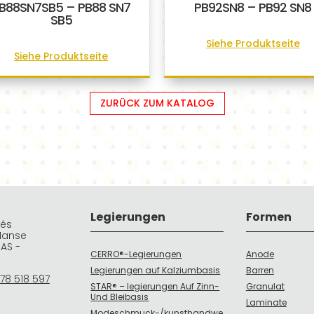
B88SN7SB5 – PB88 SN7
PB92SN8 – PB92 SN8
SB5
Siehe Produktseite
Siehe Produktseite
ZURÜCK ZUM KATALOG
Legierungen
Formen
rés
Manse
DAS -
CERRO®-Legierungen
Anode
Legierungen auf Kalziumbasis
Barren
78 518 597
STAR® – legierungen Auf Zinn-
Granulat
Und Bleibasis
Laminate
Modeschmuck-/kunsthandwe