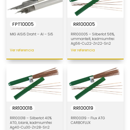
FPT10005
RR100005
MIG AlSi5 Draht – Al – Si5
RR100005 – Silberlot 56%,
ummantelt, kadmiumfrei
Ag56-Cu22-Zn22-Sn2
Ver referencia
Ver referencia
RR100018
RR100019
RR100018 – Silberlot 40%
RR100019 – Flux ATG
ATG, blank, kadmiumfrei
CARBOFLUX
Ag40-Cu30-Zn28-Sn2