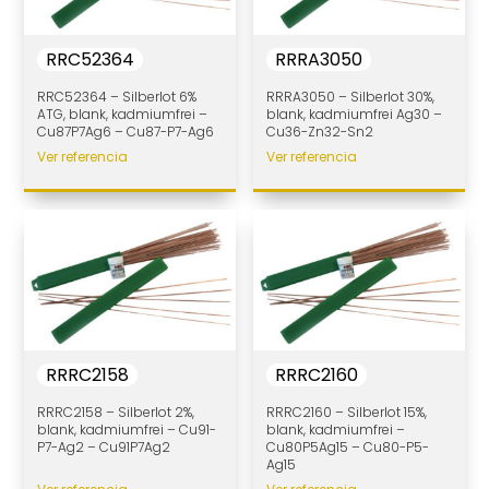
RRC52364
RRRA3050
RRC52364 – Silberlot 6%
RRRA3050 – Silberlot 30%,
ATG, blank, kadmiumfrei –
blank, kadmiumfrei Ag30 –
Cu87P7Ag6 – Cu87-P7-Ag6
Cu36-Zn32-Sn2
Ver referencia
Ver referencia
RRRC2158
RRRC2160
RRRC2158 – Silberlot 2%,
RRRC2160 – Silberlot 15%,
blank, kadmiumfrei – Cu91-
blank, kadmiumfrei –
P7-Ag2 – Cu91P7Ag2
Cu80P5Ag15 – Cu80-P5-
Ag15