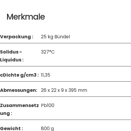
Merkmale
Verpackung :
25 kg Bündel
Solidus -
327°C
Liquidus :
cDichte g/cm3 :
11,35
Abmessungen:
26 x 22 x 9 x 395 mm
Zusammensetz
Pb100
ung :
Gewicht :
800 g