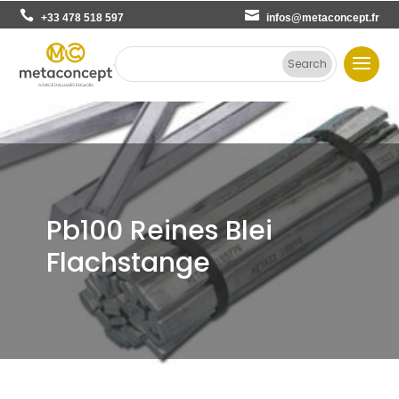
+33 478 518 597
infos@metaconcept.fr
Pb100 Reines Blei
Flachstange