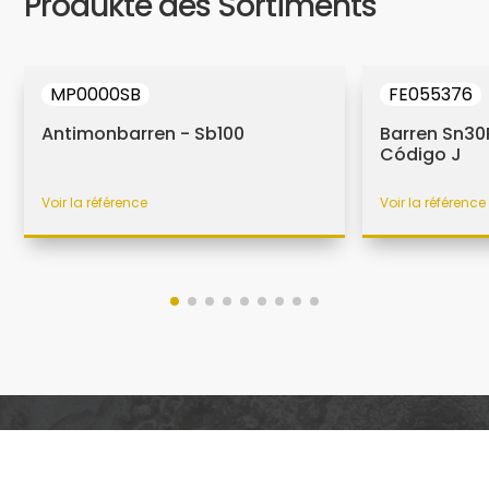
Produkte des Sortiments
MP0000SB
FE055376
Antimonbarren - Sb100
Barren Sn30
Código J
Voir la référence
Voir la référence