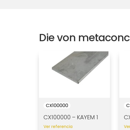
Die von metaconc
CX100000
C
CX100000 – KAYEM 1
C
Ver referencia
Ve