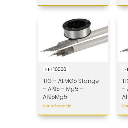
FPT10000
F
TIG – ALMG5 Stange
T
– Al95 – Mg5 –
– 
Al95Mg5
A
Ver referencia
Ve