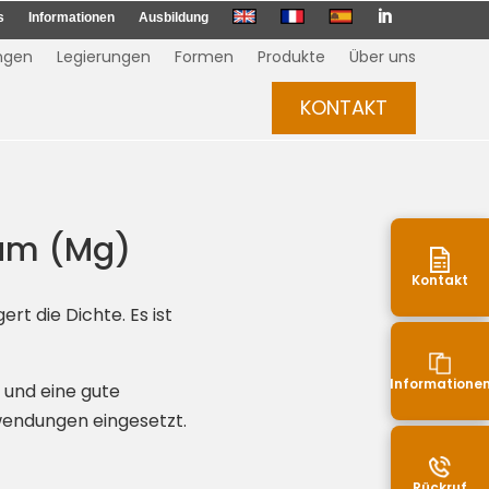

s
Informationen
Ausbildung
ngen
Legierungen
Formen
Produkte
Über uns
KONTAKT
ium (Mg)
Kontakt
rt die Dichte. Es ist
Informatione
 und eine gute
Anwendungen eingesetzt.
Rückruf