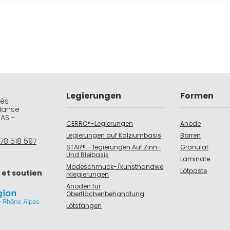
Legierungen
Formen
rés
Manse
DAS -
CERRO®-Legierungen
Anode
Legierungen auf Kalziumbasis
Barren
78 518 597
STAR® – legierungen Auf Zinn-
Granulat
Und Bleibasis
Laminate
Modeschmuck-/kunsthandwe
Lötpaste
 et soutien
rklegierungen
Anoden für
Oberflächenbehandlung
Lötstangen