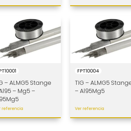
PT10001
FPT10004
IG – ALMG5 Stange
TIG – ALMG5 Stang
Al95 – Mg5 –
– Al95Mg5
l95Mg5
r referencia
Ver referencia