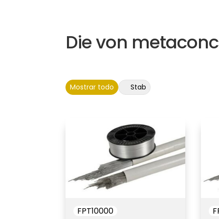
Die von metaconc
Mostrar todo
Stab
FPT10000
F