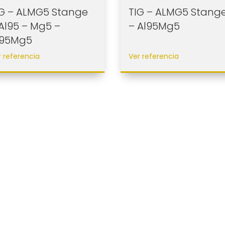
IG – ALMG5 Stange
TIG – ALMG5 Stang
Al95 – Mg5 –
– Al95Mg5
l95Mg5
r referencia
Ver referencia