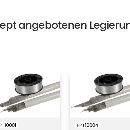
ept angebotenen Legieru
PT10001
FPT10004