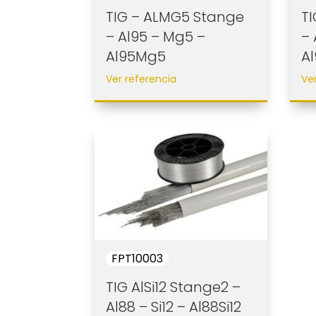
TIG – ALMG5 Stange
T
– Al95 – Mg5 –
– 
Al95Mg5
A
Ver referencia
Ve
FPT10003
TIG AlSi12 Stange2 –
Al88 – Si12 – Al88Si12