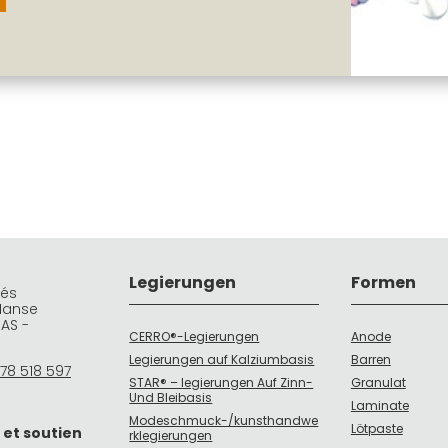
Legierungen
Formen
rés
Manse
DAS -
CERRO®-Legierungen
Anode
Legierungen auf Kalziumbasis
Barren
78 518 597
STAR® – legierungen Auf Zinn-
Granulat
Und Bleibasis
Laminate
Modeschmuck-/kunsthandwe
Lötpaste
 et soutien
rklegierungen