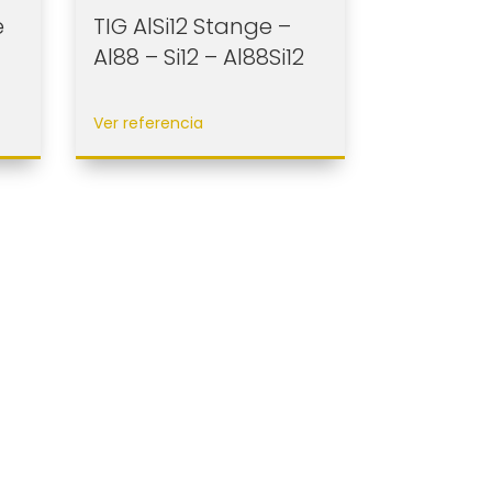
e
TIG AlSi12 Stange –
Al88 – Si12 – Al88Si12
Ver referencia