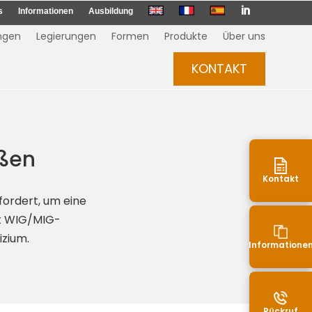

s
Informationen
Ausbildung
ngen
Legierungen
Formen
Produkte
Über uns
KONTAKT
ißen
Kontakt
fordert, um eine
rt WIG/MIG-
izium.
Informatione
Rückruf