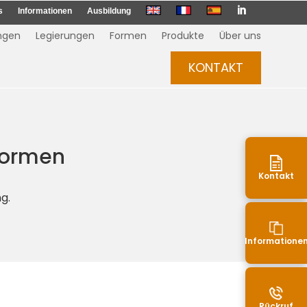

s
Informationen
Ausbildung
ngen
Legierungen
Formen
Produkte
Über uns
KONTAKT
 Formen
Kontakt
ng.
Informatione
Rückruf