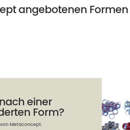
cept angebotenen Formen
 nach einer
erten Form?
e von Metaconcept.