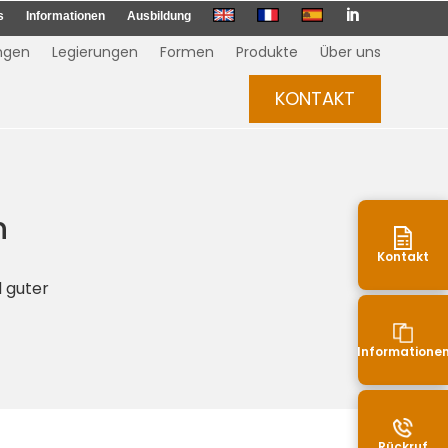

s
Informationen
Ausbildung
ngen
Legierungen
Formen
Produkte
Über uns
KONTAKT
n
Kontakt
d guter
Informatione
Rückruf