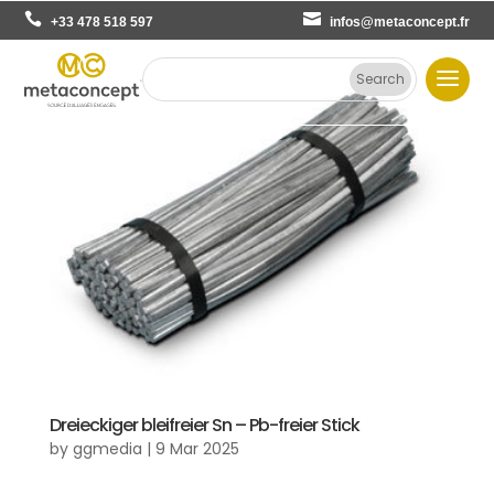
+33 478 518 597
infos@metaconcept.fr
Dreieckiger bleifreier Sn – Pb-freier Stick
by
ggmedia
|
9 Mar 2025