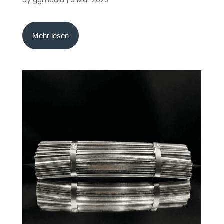
by
ggmedia
|
9 Mar 2025
Mehr lesen