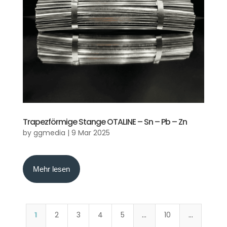
Trapezförmige Stange OTALINE – Sn – Pb – Zn
by
ggmedia
|
9 Mar 2025
Mehr lesen
1
2
3
4
5
…
10
…