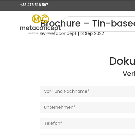
+33 478 518 597
Brochure – Tin-base
by
metaconcept
|
13 Sep 2022
Doku
Ver