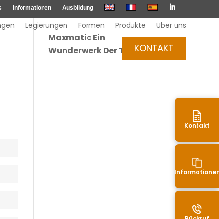

s
Informationen
Ausbildung
ngen
Legierungen
Formen
Produkte
Über uns
Maxmatic Ein
KONTAKT
Wunderwerk Der Technik
Kontakt
Informatione
Rückruf