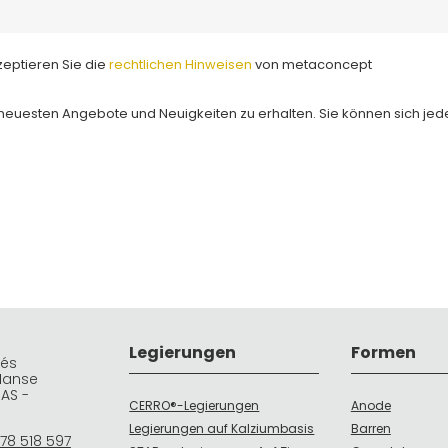
eptieren Sie die
rechtlichen Hinweisen
von metaconcept
neuesten Angebote und Neuigkeiten zu erhalten. Sie können sich jede
Legierungen
Formen
rés
Manse
DAS -
CERRO®-Legierungen
Anode
Legierungen auf Kalziumbasis
Barren
78 518 597