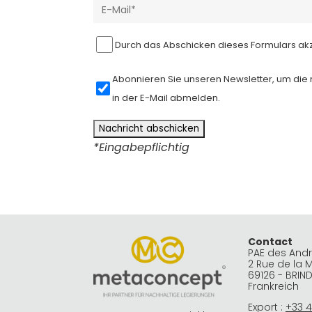
Durch das Abschicken dieses Formulars akz
Abonnieren Sie unseren Newsletter, um die 
in der E-Mail abmelden.
*Eingabepflichtig
A
l
t
e
r
Contact
PAE des And
n
2 Rue de la 
69126 - BRIN
a
Frankreich
t
Export :
+33 4